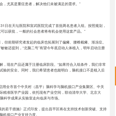
社会，尤其是重症患者，解决他们未被满足的需求。”
31日在天坛医院和宣武医院完成了首批两名患者入组。按照规划，
就可以获批，一般的社会患者将有机会使用这套产品。”
，但前期研究者发起的临床也拓展到了偏瘫、腰椎截瘫、渐冻症。
敏敏还提到，“北脑二号”有望今年底启动人体植入，明年启动注册
，现在产品还属于注册临床阶段。“如果符合入组条件，我们非常
试验的安全。同时，我们希望患者也能明白，脑机接口不是植入后
启用全市首个中关村（昌平）脑科学与脑机接口产业集聚区、中关
际精准医学产业园，依托现有产业空间，联动清华大学、北京大
动脑科学成果从实验室走向临床与市场。
的若干措施》正式印发，提出昌平区将在支持技术创新突破、支持
脑机接口产业支持力度。