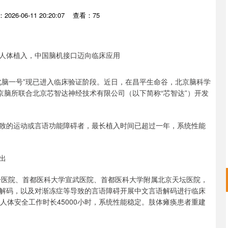
026-06-11 20:20:07
查看：75
北脑一号”现已进入临床验证阶段。近日，在昌平生命谷，北京脑科学
京脑所联合北京芯智达神经技术有限公司（以下简称“芯智达”）开发
的运动或言语功能障碍者，最长植入时间已超过一年，系统性能
出
医院、首都医科大学宣武医院、首都医科大学附属北京天坛医院，
解码，以及对渐冻症等导致的言语障碍开展中文言语解码进行临床
人体安全工作时长45000小时，系统性能稳定。肢体瘫痪患者重建
沪深300
4694.44
.42%
43.13
0.93%