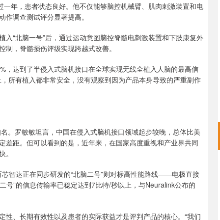
过一年，患者状态良好。他不仅能够脑控机械臂、肌肉刺激装置和电
动作调查测试评分显著提高。
入“北脑一号”后，通过运动意图脑控脊髓电刺激装置和下肢康复外
控制，脊髓损伤评级实现跨越式改善。
%，达到了半侵入式脑机接口在全球实现无线全植入人脑的最高信
止，所有植入都非常安全，没有观察到因为产品本身导致的严重副作
为知名。罗敏敏坦言，中国在侵入式脑机接口领域起步较晚，总体比美
有一定差距。但可以看到的是，近年来，在国家高度重视和产业界共同
快。
芯智达正在同步研发的“北脑二号”则对标高性能路线——电极直接
”的信息传输率已稳定达到7比特/秒以上，与Neuralink公布的
性、长期有效性以及患者的实际获益才是评判产品的核心。“我们