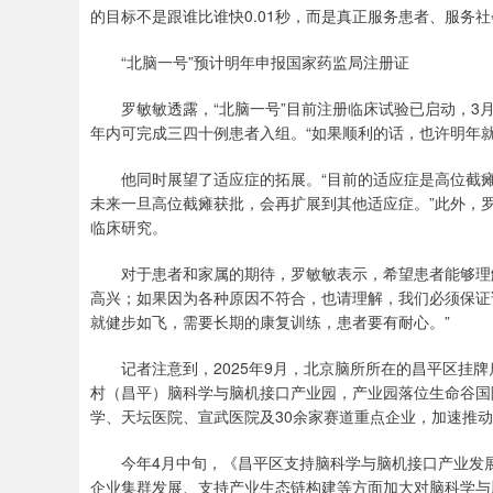
的目标不是跟谁比谁快0.01秒，而是真正服务患者、服务
“北脑一号”预计明年申报国家药监局注册证
罗敏敏透露，“北脑一号”目前注册临床试验已启动，3月
年内可完成三四十例患者入组。“如果顺利的话，也许明年
他同时展望了适应症的拓展。“目前的适应症是高位截瘫
未来一旦高位截瘫获批，会再扩展到其他适应症。”此外，罗
临床研究。
对于患者和家属的期待，罗敏敏表示，希望患者能够理解
高兴；如果因为各种原因不符合，也请理解，我们必须保证
就健步如飞，需要长期的康复训练，患者要有耐心。”
记者注意到，2025年9月，北京脑所所在的昌平区挂牌
村（昌平）脑科学与脑机接口产业园，产业园落位生命谷国
学、天坛医院、宣武医院及30余家赛道重点企业，加速推
今年4月中旬，《昌平区支持脑科学与脑机接口产业发展
企业集群发展、支持产业生态链构建等方面加大对脑科学与