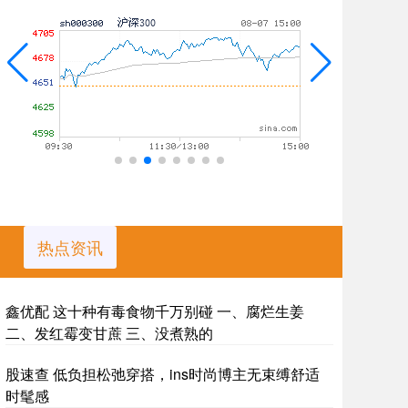
热点资讯
鑫优配 这十种有毒食物千万别碰 一、腐烂生姜
二、发红霉变甘蔗 三、没煮熟的
股速查 低负担松弛穿搭，ins时尚博主无束缚舒适
时髦感