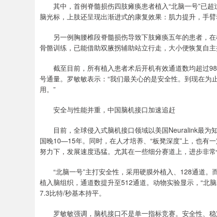
其中，首例脊髓损伤四肢瘫痪患者植入“北脑一号”已超
脑光标，上肢还呈现出渐进式的康复效果：肌力提升，手臂
另一例胸腰椎段脊髓损伤导致下肢瘫痪五年的患者，在植
骨骼训练，已能借助双腋拐辅助站立行走，大小便恢复自主
截至目前，所有植入患者术后开机有效通道数均超过98
号通量。罗敏敏表示：“我们最关心的是安全性。到现在为
用。”
安全与性能并重，中国脑机接口加速追赶
目前，全球侵入式脑机接口领域以美国Neuralink最
国晚10—15年。同时，在人才培养、“板凳深度”上，也
努力下，发展速度迅猛。尤其在一些细分赛道上，进步非常
“北脑一号”主打安全性，采用硬膜外植入、128通道。而
植入脑组织，通道数提升至512通道。动物实验显示，“北脑二号
7.3比特/秒基本持平。
罗敏敏强调，脑机接口不是单一指标竞赛。安全性、稳定