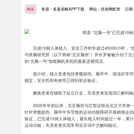
来源：多盈策略APP下载
网站：倍加网配资
日期：2
闻喜
完成10例人体植入、安全工作时长超过45000小时，“
与类脑研究所（以下简称“北京脑所”）所长罗敏敏介绍了北
的“北脑一号”智能脑机系统的最新进展情况。
据介绍，植入患者包括脊髓损伤、脑卒中、渐冻症等导致
稳定，安全性和有效性已得到初步验证。
瘫痪患者在辅助下站立行走，失语患者实现词汇解码输
2025年年初以来，北京脑所与芯智达联合北京大学第一
针对脊髓损伤、脑卒中等导致的运动功能障碍开展精细运动
验证，已完成10例人体植入，最长植入时间超过一年，累计
深证成指
14311.01
运动功能，失语患者实现常用近百词中文解码输出。
.68
1.02%
200.89
1