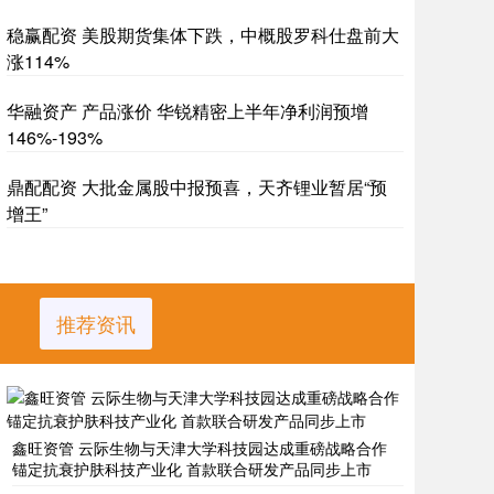
稳赢配资 美股期货集体下跌，中概股罗科仕盘前大
涨114%
华融资产 产品涨价 华锐精密上半年净利润预增
146%-193%
鼎配配资 大批金属股中报预喜，天齐锂业暂居“预
增王”
推荐资讯
鑫旺资管 云际生物与天津大学科技园达成重磅战略合作
锚定抗衰护肤科技产业化 首款联合研发产品同步上市