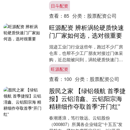
度的商业红外气象卫星，公司不直接运
日斗配资
营商业航天业务....
查看：
85
分类：
股票配资公司
旺源配资 辨析涡轮硬质快速
门厂家如何选，选对很重要
混迹工业门行业这些年，跑过不少厂房
仓库，也帮不少工厂朋友对接过门体采
购，近总能被问到，涡轮硬质快速门供
应厂家哪家可靠，涡轮硬质快速门厂家
旺源配资
如何选，涡轮硬质快速门制....
查看：
100
分类：
股票配资公司
股民之家 【绿铝领航 首季捷
报】云铝淯鑫、云铝阳宗海
精耕细作夺取首季“开门红”
春潮逐浪，笃行致远。云铝股份
（000807）所属各企业锚定“十五五”发