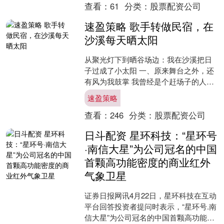
查看：
61
分类：
股票配资公司
速盈策略 歌手转做民宿，在
沙溪每天晒太阳
从聚光灯下到晒谷场边：我在沙溪把日
子过成了小太阳 一、原来舞台之外，还
有风为我鼓掌 我曾经是个赶场子的人。
拎着几十斤的演出箱赶高铁，在后台对
速盈策略
着冷掉的盒饭吊嗓子....
查看：
246
分类：
股票配资公司
日斗配资 星环科技：“星环号
·南信大星”为公司冠名的中国
首颗高功能密度的商业红外
气象卫星
证券日报网讯4月22日，星环科技在互动
平台回答投资者提问时表示，“星环号.南
信大星”为公司冠名的中国首颗高功能密