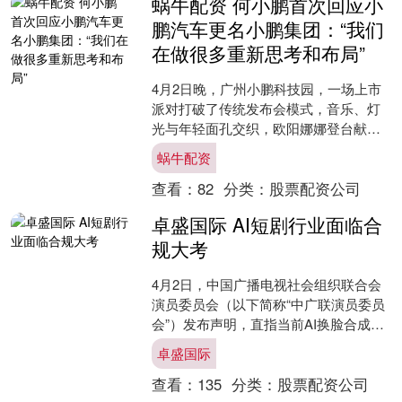
蜗牛配资 何小鹏首次回应小
鹏汽车更名小鹏集团：“我们
在做很多重新思考和布局”
4月2日晚，广州小鹏科技园，一场上市
派对打破了传统发布会模式，音乐、灯
光与年轻面孔交织，欧阳娜娜登台献
唱，将现场氛围推向高潮。 这是小鹏汽
蜗牛配资
车更名为“小鹏集团”后....
查看：
82
分类：
股票配资公司
卓盛国际 AI短剧行业面临合
规大考
4月2日，中国广播电视社会组织联合会
演员委员会（以下简称“中广联演员委员
会”）发布声明，直指当前AI换脸合成、
声纹克隆复刻、影视素材任意篡改等侵
卓盛国际
权现象。 声明提....
查看：
135
分类：
股票配资公司