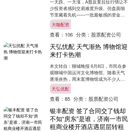
一天跌、一天涨，A股反复拉扯行情让不
少投资者感到交易难度升级。但盘面细
节里藏着先机——一批最敏感的资金，
已经在市场犹疑时完成了一次无声的调
大咖配资
仓。 7月14日，A股....
查看：
106
分类：
股票配资公司
天弘忧配 天气渐热 博物馆迎
来打卡热潮
本文转自：聊城晚报 6月8日，市民在参
观聊城中国运河文化博物馆。随着天气
逐渐炎热，周末逛博物馆成为不少人的
选择，市民在此品读历史、感受文化魅
天弘优配
力。 本报记者 田柏....
查看：
85
分类：
股票配资公司
银丰配资 签了合同交了钱却
不知“房东”是谁，济南一市民
租商业楼开酒店遇层层转租