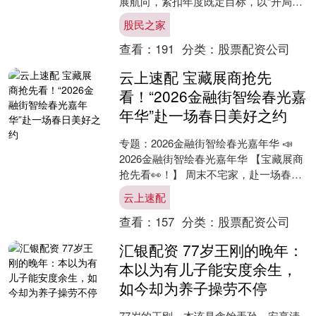
展航向，紧扣年度既定目标，以“开局即
冲刺、起步即决战”的昂扬姿态，全力打
股民之家
响首季“开门红”攻....
查看：
191
分类：
股票配资公司
云上速配 宝藏展商抢先
看！“2026金融街智绘春光嘉
年华”赴一场春日美好之约
专题：2026金融街智绘春光嘉年华 📣
2026金融街智绘春光嘉年华 【宝藏展商
抢先看👀！】 周末不宅家，赴一场春日
美好之约🌺 📍北京市西城区金城坊街区
云上速配
域 ⏰4/....
查看：
157
分类：
股票配资公司
汇银配资 77岁王刚的晚年：
本以为有儿子能安度余生，
如今却为养子操劳不停
77岁的王刚，本该是含饴弄孙、安享清