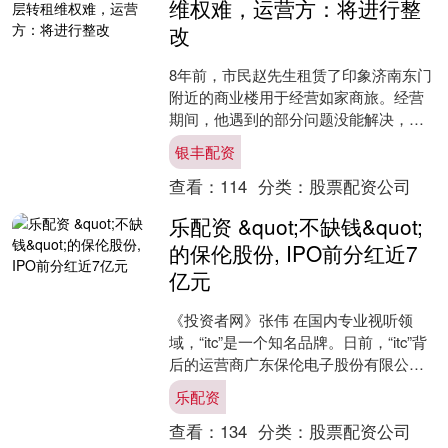
维权难，运营方：将进行整
改
8年前，市民赵先生租赁了印象济南东门
附近的商业楼用于经营如家商旅。经营
期间，他遇到的部分问题没能解决，其
物业费也从合同约定的每年20余万元增
银丰配资
至40余万元。由此，....
查看：
114
分类：
股票配资公司
乐配资 &quot;不缺钱&quot;
的保伦股份, IPO前分红近7
亿元
《投资者网》张伟 在国内专业视听领
域，“itc”是一个知名品牌。日前，“itc”背
后的运营商广东保伦电子股份有限公司
（下称“保伦股份”或“公司”）递交《招股
乐配资
书》....
查看：
134
分类：
股票配资公司