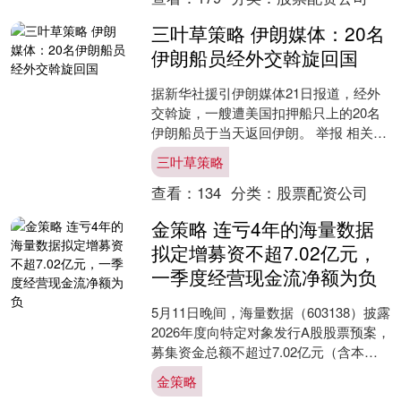
三叶草策略 伊朗媒体：20名
伊朗船员经外交斡旋回国
据新华社援引伊朗媒体21日报道，经外
交斡旋，一艘遭美国扣押船只上的20名
伊朗船员于当天返回伊朗。 举报 相关阅
读 首届“杰出外交使者奖章”获奖名单公
三叶草策略
布 首届“杰....
查看：
134
分类：
股票配资公司
金策略 连亏4年的海量数据
拟定增募资不超7.02亿元，
一季度经营现金流净额为负
5月11日晚间，海量数据（603138）披露
2026年度向特定对象发行A股股票预案，
募集资金总额不超过7.02亿元（含本
数），扣除相关发行费用后约4.89亿元
金策略
用....