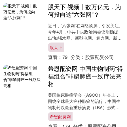
股天下 视频丨数万亿元，为
何投向这“六张网”？
近日，“六张网”在网络刷屏，引发关注。
今年4月，中共中央政治局会议明确提
出“加强水网、新型电网、算力网、新一
代通信网、城市地下管网、物流网等规
股天下
划建设”。此后，....
查看：
79
分类：
股票配资公司
希恩配资网 中国生物制药“得
福组合”非鳞肺癌一线疗法亮
相
美国临床肿瘤学会（ASCO）年会上，
围绕全球最大癌种肺癌的治疗，中国生
物制药以最新重磅摘要（LBA）形式，
公布了“得福组合”（贝莫苏拜单抗+安罗
希恩配资网
替尼胶囊）一线治....
查看：
179
分类：
股票配资公司