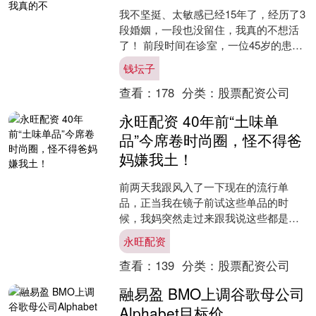
我不坚挺、太敏感已经15年了，经历了3
段婚姻，一段也没留住，我真的不想活
了！ 前段时间在诊室，一位45岁的患者
刚坐下就哽咽着说出这句话。他双手紧
钱坛子
攥着病历本，指节....
查看：
178
分类：
股票配资公司
永旺配资 40年前“土味单
品”今席卷时尚圈，怪不得爸
妈嫌我土！
前两天我跟风入了一下现在的流行单
品，正当我在镜子前试这些单品的时
候，我妈突然走过来跟我说这些都是她
年轻时候穿烂、看腻的基础款式。 说着
永旺配资
说着还给我翻出她们以前的照....
查看：
139
分类：
股票配资公司
融易盈 BMO上调谷歌母公司
Alphabet目标价