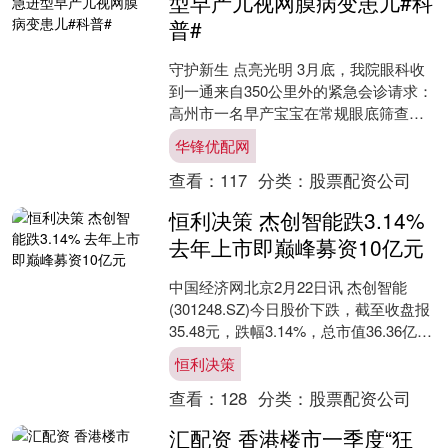
型早产儿视网膜病变患儿#科
普#
守护新生 点亮光明 3月底，我院眼科收
到一通来自350公里外的紧急会诊请求：
高州市一名早产宝宝在常规眼底筛查时
被发现双眼视网膜危急病理改变，有很
华锋优配网
大致盲风险。就此....
查看：
117
分类：
股票配资公司
恒利决策 杰创智能跌3.14%
去年上市即巅峰募资10亿元
中国经济网北京2月22日讯 杰创智能
(301248.SZ)今日股价下跌，截至收盘报
35.48元，跌幅3.14%，总市值36.36亿
元。目前该股股价低于发行价。 ....
恒利决策
查看：
128
分类：
股票配资公司
汇配资 香港楼市一季度“狂