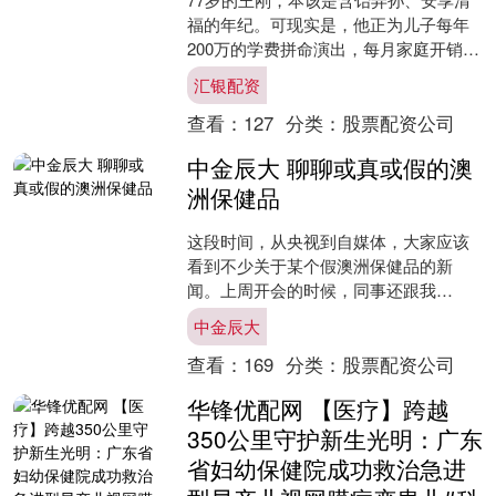
福的年纪。可现实是，他正为儿子每年
200万的学费拼命演出，每月家庭开销轻
松过百万。这位昔日的“和珅”专业户，如
汇银配资
今成了全家最拼....
查看：
127
分类：
股票配资公司
中金辰大 聊聊或真或假的澳
洲保健品
这段时间，从央视到自媒体，大家应该
看到不少关于某个假澳洲保健品的新
闻。上周开会的时候，同事还跟我
说：“之前这个牌子也联系过我们，想合
中金辰大
作团购，但我直接给拒了，还好....
查看：
169
分类：
股票配资公司
华锋优配网 【医疗】跨越
350公里守护新生光明：广东
省妇幼保健院成功救治急进