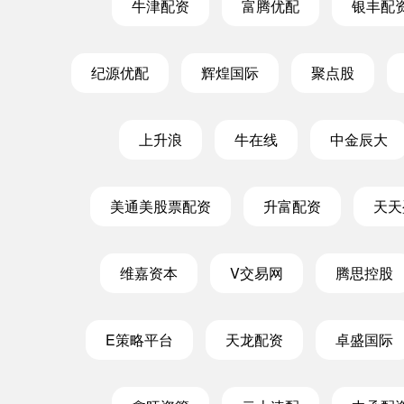
牛津配资
富腾优配
银丰配
纪源优配
辉煌国际
聚点股
上升浪
牛在线
中金辰大
美通美股票配资
升富配资
天天
维嘉资本
V交易网
腾思控股
E策略平台
天龙配资
卓盛国际