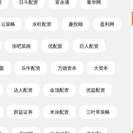
资
日斗配资
富余通
量华网
云策略
永旺配资
趣投顾
盈利网
张吧策路
优配股
巨人配资
盈
乐牛配资
万德资本
大资本
达人配资
金顶配资
优益配资
群益证券
米涂配资
三叶草策略