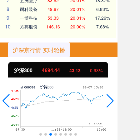
7
五洲医疗
83.62
20.01%
18.37%
8
耐科装备
49.67
20.01%
6.83%
9
一博科技
53.33
20.01%
17.26%
10
方邦股份
146.16
20.00%
7.68%
沪深京行情 实时轮播
北证50
1134.24
创
11.37
1.01%