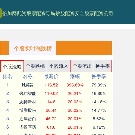
倍加网配资
股票配资导航
炒股配资安全
股票配资公司
个股实时涨跌榜
个股跌幅
个股流入
个股流出
换手率
个股涨幅
排名
名称
最新价
涨幅
换手率
1
N展芯
116.52
396.89%
79.39%
2
锐翔智能
110.02
20.21%
16.80%
3
志特新材
14.8
20.03%
14.18%
4
博腾股份
20.44
20.02%
14.77%
5
近岸蛋白
46.72
20.01%
5.62%
6
毕得医药
61.6
20.01%
6.12%