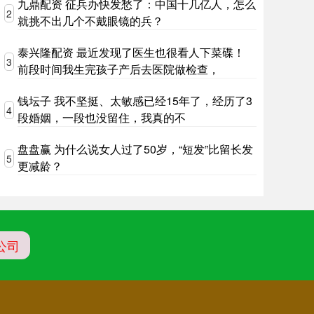
九鼎配资 征兵办快发愁了：中国十几亿人，怎么
2
就挑不出几个不戴眼镜的兵？
泰兴隆配资 最近发现了医生也很看人下菜碟！
3
前段时间我生完孩子产后去医院做检查，
钱坛子 我不坚挺、太敏感已经15年了，经历了3
4
段婚姻，一段也没留住，我真的不
盘盘赢 为什么说女人过了50岁，“短发”比留长发
5
更减龄？
公司