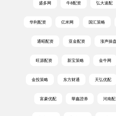
盛多网
牛8配资
弘大速配
华利配资
亿米网
国汇策略
通昭配资
亚金配资
涨声操
深证成指
14311.01
.68
1.02%
200.89
1
旺源配资
新宝策略
金牛网
金投策略
东方财通
天弘优配
富豪优配
華鑫證券
河南配