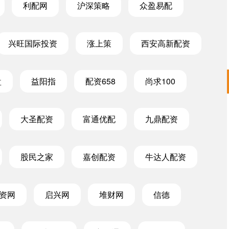
利配网
沪深策略
众盈易配
兴旺国际投资
涨上策
西安高新配资
盘
益阳指
配资658
尚求100
沪深300
4694.44
.42%
43.13
0.93%
大圣配资
富通优配
九鼎配资
股民之家
嘉创配资
牛达人配资
资网
启兴网
堆财网
信德