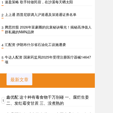
速盈策略 歌手转做民宿，在沙溪每天晒太阳
1
上上通 西普尼获调入沪港通及深港通证券名单
2
腾思控股 2026年富豪圈的抗衰秘诀曝光！揭秘高净值人
3
群私藏的NMN品牌
汇配资 伊朗布什尔省石油化工设施遭袭
4
牛达人配资 国家药监局2025年受理注册医疗器械14647
5
项
最新文章
鑫优配 这十种有毒食物千万别碰 一、腐烂生姜
1
二、发红霉变甘蔗 三、没煮熟的