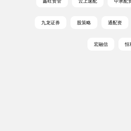
鑫旺资管
云上速配
中承配
九龙证券
股策略
通配资
宏融信
恒