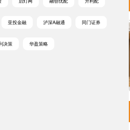
资
启灯网
融创优配
升利配
亚投金融
泸深A融通
同门证券
利决策
华盈策略