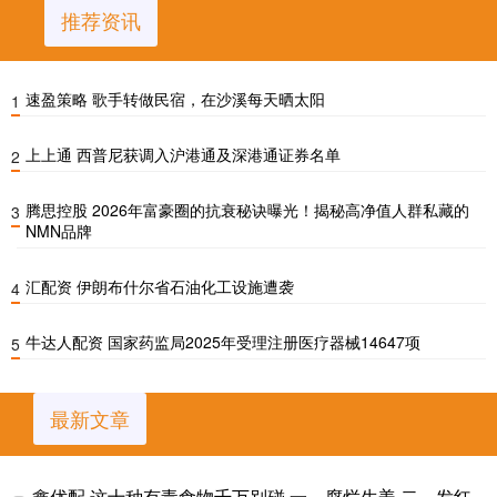
推荐资讯
速盈策略 歌手转做民宿，在沙溪每天晒太阳
1
上上通 西普尼获调入沪港通及深港通证券名单
2
腾思控股 2026年富豪圈的抗衰秘诀曝光！揭秘高净值人群私藏的
3
NMN品牌
汇配资 伊朗布什尔省石油化工设施遭袭
4
牛达人配资 国家药监局2025年受理注册医疗器械14647项
5
最新文章
鑫优配 这十种有毒食物千万别碰 一、腐烂生姜 二、发红