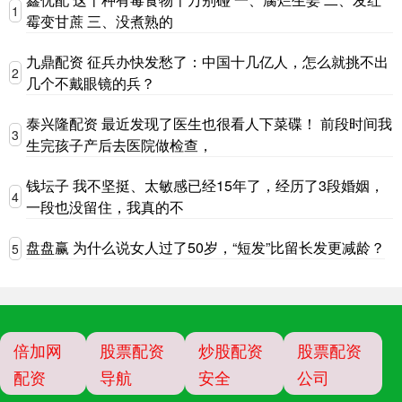
1
霉变甘蔗 三、没煮熟的
九鼎配资 征兵办快发愁了：中国十几亿人，怎么就挑不出
2
几个不戴眼镜的兵？
泰兴隆配资 最近发现了医生也很看人下菜碟！ 前段时间我
3
生完孩子产后去医院做检查，
钱坛子 我不坚挺、太敏感已经15年了，经历了3段婚姻，
4
一段也没留住，我真的不
盘盘赢 为什么说女人过了50岁，“短发”比留长发更减龄？
5
倍加网
股票配资
炒股配资
股票配资
配资
导航
安全
公司