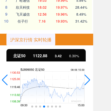
7
广哈通信
19.03
19.99%
5.84%
8
欣天科技
18.02
19.97%
28.44%
9
飞天诚信
12.56
19.96%
8.49%
10
任子行
7.16
19.93%
31.42%
沪深京行情 实时轮播
北证50
1122.88
创
3.42
0.30%