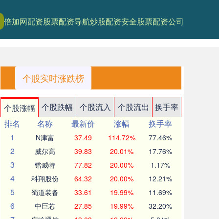
倍加网配资
股票配资导航
炒股配资安全
股票配资公司
个股实时涨跌榜
个股跌幅
个股流入
个股流出
换手率
个股涨幅
排名
名称
最新价
涨幅
换手率
1
N津富
37.49
114.72%
77.46%
2
威尔高
39.83
20.01%
17.76%
3
锴威特
77.82
20.00%
1.17%
4
科翔股份
64.32
20.00%
12.21%
5
蜀道装备
33.61
19.99%
11.69%
6
中巨芯
27.85
19.99%
32.20%