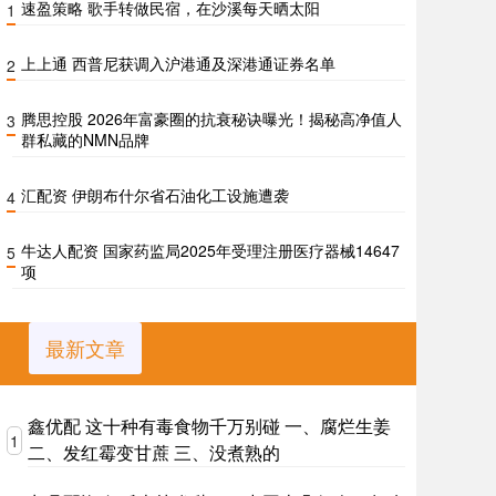
速盈策略 歌手转做民宿，在沙溪每天晒太阳
1
上上通 西普尼获调入沪港通及深港通证券名单
2
腾思控股 2026年富豪圈的抗衰秘诀曝光！揭秘高净值人
3
群私藏的NMN品牌
汇配资 伊朗布什尔省石油化工设施遭袭
4
牛达人配资 国家药监局2025年受理注册医疗器械14647
5
项
最新文章
鑫优配 这十种有毒食物千万别碰 一、腐烂生姜
1
二、发红霉变甘蔗 三、没煮熟的