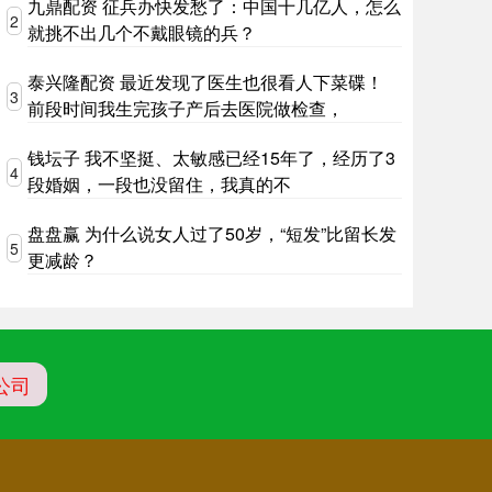
九鼎配资 征兵办快发愁了：中国十几亿人，怎么
2
就挑不出几个不戴眼镜的兵？
泰兴隆配资 最近发现了医生也很看人下菜碟！
3
前段时间我生完孩子产后去医院做检查，
钱坛子 我不坚挺、太敏感已经15年了，经历了3
4
段婚姻，一段也没留住，我真的不
盘盘赢 为什么说女人过了50岁，“短发”比留长发
5
更减龄？
公司