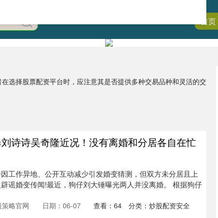
首页
资者在选择股票配资平台时，应注意其是否提供多种交易品种和灵活的交
曝刘诗诗吴奇隆近况！没有离婚和分居各自在忙
诗因工作异地、公开互动减少引发婚变猜测，但双方未分居且上
辟谣婚变传闻!最近，狗仔刘大锤曝光两人并没离婚。 根据狗仔
股策略官网
日期：06-07
查看：
64
分类：
炒股配资安全