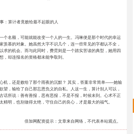
一个名额，可能就能改变一个人的一生。冯琳便是那个时代的幸运
家羡慕的对象。她虽然大字不识几个，连一些常见的字都认不全，
以求的机会。而与此同时，费霓则是一个踏实苦读的典型，她用四
想，却连报名的资格都未能争取到。
心机，还是败给了那个雨夜的沉默？ 其实，答案非常简单——她输
欲望，输给了自己那忘恩负义的自私。人这一生，算计别人可以，
古话所说：善有善报，恶有恶报，不是不报，时候未到。心术不正
太精明，也别做得太绝，守住自己的良心，才是最大的福气。
倍加网配资提示：文章来自网络，不代表本站观点。
深证成指
14350.51
60%
240.39
1.70%