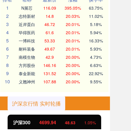
1
N展芯
116.09
395.05%
63.75%
2
志特新材
14.8
20.03%
11.02%
3
近岸蛋白
46.72
20.01%
5.18%
4
毕得医药
61.6
20.01%
5.94%
5
一博科技
53.33
20.01%
16.33%
6
耐科装备
49.67
20.01%
5.93%
7
南模生物
42.9
20.00%
4.73%
8
方邦股份
146.16
20.00%
6.63%
9
泰金新能
131.52
20.00%
22.92%
10
义翘神州
107.88
20.00%
9.55%
沪深京行情 实时轮播
沪深300
4699.94
北
48.63
1.05%