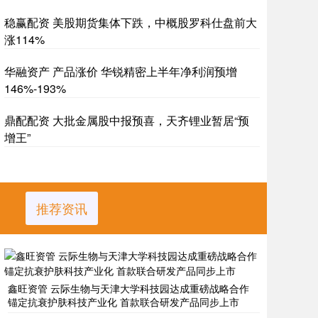
稳赢配资 美股期货集体下跌，中概股罗科仕盘前大
涨114%
华融资产 产品涨价 华锐精密上半年净利润预增
146%-193%
鼎配配资 大批金属股中报预喜，天齐锂业暂居“预
增王”
推荐资讯
鑫旺资管 云际生物与天津大学科技园达成重磅战略合作
锚定抗衰护肤科技产业化 首款联合研发产品同步上市