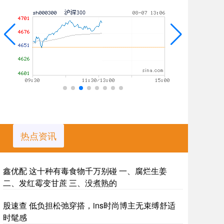
热点资讯
鑫优配 这十种有毒食物千万别碰 一、腐烂生姜
二、发红霉变甘蔗 三、没煮熟的
股速查 低负担松弛穿搭，ins时尚博主无束缚舒适
时髦感