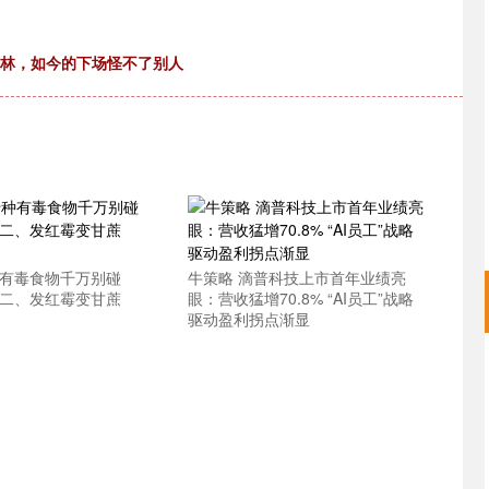
铁林，如今的下场怪不了别人
种有毒食物千万别碰
牛策略 滴普科技上市首年业绩亮
 二、发红霉变甘蔗
眼：营收猛增70.8% “AI员工”战略
驱动盈利拐点渐显