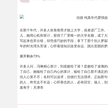
在那个年代，许多人依靠推荐才能上大学，或者进厂工作。
儿，她用心机和算计，获得了厂里唯一的大学名额，成了大
写起来也常出错，却凭借巧妙的手段，拿下了那个别人梦寐
年的时光埋头苦读，心怀着借知识改变命运、跳出贫困的梦
展开剩余73%
许多人问，冯琳精心算计，到底败给了谁？是败给了凌漪的
了自己。她输给了自己内心的算计，输给了自己那不满足的
但人心算不尽；名利可以追求，但德行无法强求。正如那句
的人，终究走不长远；心怀善念的人，必有回甘。做人，别
发布于：天津市
上证指数
3923.94
.80
1.63%
23.59
0.