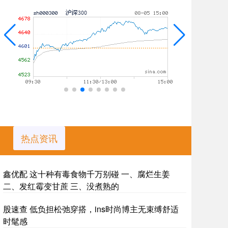
热点资讯
鑫优配 这十种有毒食物千万别碰 一、腐烂生姜
二、发红霉变甘蔗 三、没煮熟的
股速查 低负担松弛穿搭，ins时尚博主无束缚舒适
时髦感