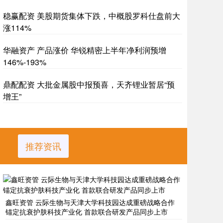
稳赢配资 美股期货集体下跌，中概股罗科仕盘前大
涨114%
华融资产 产品涨价 华锐精密上半年净利润预增
146%-193%
鼎配配资 大批金属股中报预喜，天齐锂业暂居“预
增王”
推荐资讯
鑫旺资管 云际生物与天津大学科技园达成重磅战略合作
锚定抗衰护肤科技产业化 首款联合研发产品同步上市