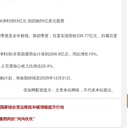
第四季度及全年财报。第四季度，百度实现营收330.77亿元，归属百度
。
的净利润(非美国通用会计准则)206.8亿元，同比增长10%。
，占百度核心收入比例达22.4%。
计划，有效期持续至2025年12月31日。
倍加网配资提示：文章来自网络，不代表本站观点。
轮国家综合货运枢纽补链强链提升行动
利建档间的“沟沟坎坎”
沪深300
4658.15
.86%
57.22
1.24%