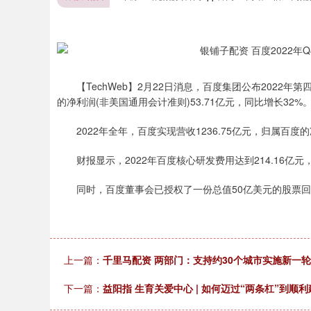
【TechWeb】2月22日消息，百度集团公布2022年
的净利润(非美国通用会计准则)53.71亿元，同比增长32%
2022年全年，百度实现营收1236.75亿元，归属百度
财报显示，2022年百度核心研发费用达到214.16亿元
同时，百度董事会已授权了一份总值50亿美元的股票回购
上一篇：
千里马配资 两部门：支持约30个城市实施新一
下一篇：
益阳指 生育关爱中心 | 如何迈过“两条杠”到顺
深证成指
14144.20
.15
1.47%
258.49
1