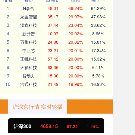
1
N森合
48.31
66.24%
64.29%
2
龙鑫智能
35.17
29.97%
47.98%
3
汉鑫科技
37.44
23.04%
33.62%
4
新开普
10.07
20.02%
8.66%
5
万集科技
24.88
20.02%
15.81%
6
中巨芯
23.21
20.01%
17.34%
7
正帆科技
57.42
20.00%
15.32%
8
天禄科技
63.36
20.00%
6.11%
9
智动力
15.06
20.00%
5.78%
10
浩通科技
21.49
19.99%
16.93%
沪深京行情 实时轮播
北证50
1119.46
创
25.97
2.38%