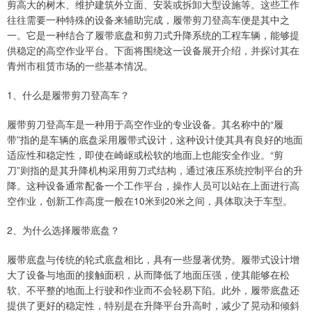
剪高大的树木、维护建筑外立面、安装或拆卸大型设施等。这些工作
往往需要一种特殊的设备来辅助完成，履带剪刀登高车便是其中之
一。它是一种结合了履带底盘和剪刀式升降系统的工程车辆，能够提
供稳定的高空作业平台。下面将围绕这一设备展开介绍，并探讨其在
青州市租赁市场的一些基本情况。
1、什么是履带剪刀登高车？
履带剪刀登高车是一种用于高空作业的专业设备。其名称中的“履
带”指的是车辆的底盘采用履带式设计，这种设计使其具有良好的地面
适应性和稳定性，即使在崎岖或松软的地面上也能安全作业。“剪
刀”则指的是其升降机构采用剪刀式结构，通过液压系统控制平台的升
降。这种设备通常配备一个工作平台，操作人员可以站在上面进行高
空作业，创新工作高度一般在10米到20米之间，具体取决于车型。
2、为什么选择履带底盘？
履带底盘与传统的轮式底盘相比，具有一些显著优势。履带式设计增
大了设备与地面的接触面积，从而降低了地面压强，使其能够在松
软、不平整的地面上行驶和作业而不会轻易下陷。此外，履带底盘还
提供了更好的稳定性，特别是在升降平台升高时，减少了晃动和倾斜