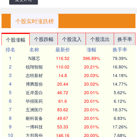
个股实时涨跌榜
个股跌幅
个股流入
个股流出
换手率
个股涨幅
排名
名称
最新价
涨幅
换手率
1
N展芯
116.52
396.89%
79.39%
2
锐翔智能
110.02
20.21%
16.80%
3
志特新材
14.8
20.03%
14.18%
4
博腾股份
20.44
20.02%
14.77%
5
近岸蛋白
46.72
20.01%
5.62%
6
毕得医药
61.6
20.01%
6.12%
7
五洲医疗
83.62
20.01%
18.37%
8
耐科装备
49.67
20.01%
6.83%
9
一博科技
53.33
20.01%
17.26%
10
方邦股份
146.16
20.00%
7.68%