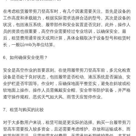
在考虑租赁履带剪刀登高车时，有几个因素需要关注。首先是设备的
工作高度和承载能力，根据实际需求选择合适的型号。其次是设备的
状况，包括液压系统、履带部件和安全装置是否完好。此外，操作人
员的资质也很重要，高空作业需要经过专业培训，以确保安全。最
后，租赁费用通常按天或周计算，具体金额取决于设备型号和租赁时
长，一般以rmb为单位结算。
6、如何确保安全使用？
安全是高空作业的首要原则。在使用履带剪刀登高车前，多元化检查
设备是否处于良好状态，包括履带是否松动、液压系统是否漏油、安
全护栏是否牢固等。作业时，应确保地面平整坚实，避免在斜坡或松
软地面上操作。操作人员需佩戴安全帽、安全带等防护装备，并严格
遵守操作规程。恶劣天气如大风、雨雪天应暂停作业。
7、租赁与购买的比较
对于大多数用户来说，租赁可能是更实际的选择。购买一台履带剪刀
登高车需要投入较多资金，且还需要考虑维护、存放和运输成本。而
租赁则更灵活，只需按需支付费用，无需承担长期维护责任。尤其对