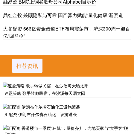
融易盈 BMO上调谷歌母公司Alphabet目标价
鼎红金投 兼顾隐私与可靠 国产算力赋能“量化健康”新赛道
大咖配资 666亿资金借道ETF布局震荡市，沪深300周一迎百
亿“回马枪”
推荐资讯
速盈策略 歌手转做民宿，在沙溪每天晒太阳
汇配资 伊朗布什尔省石油化工设施遭袭