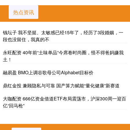
热点资讯
钱坛子 我不坚挺、太敏感已经15年了，经历了3段婚姻，一
段也没留住，我真的不
永旺配资 40年前“土味单品”今席卷时尚圈，怪不得爸妈嫌我
土！
融易盈 BMO上调谷歌母公司Alphabet目标价
鼎红金投 兼顾隐私与可靠 国产算力赋能“量化健康”新赛道
大咖配资 666亿资金借道ETF布局震荡市，沪深300周一迎百
亿“回马枪”