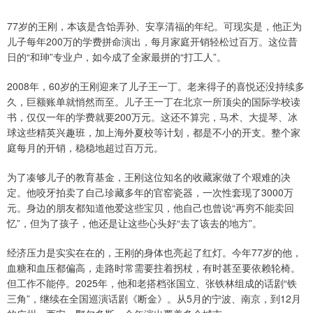
77岁的王刚，本该是含饴弄孙、安享清福的年纪。可现实是，他正为
儿子每年200万的学费拼命演出，每月家庭开销轻松过百万。这位昔
日的“和珅”专业户，如今成了全家最拼的“打工人”。
2008年，60岁的王刚迎来了儿子王一丁。老来得子的喜悦还没持续多
久，巨额账单就悄然而至。儿子王一丁在北京一所顶尖的国际学校读
书，仅仅一年的学费就要200万元。这还不算完，马术、大提琴、冰
球这些精英兴趣班，加上海外夏校等计划，都是不小的开支。整个家
庭每月的开销，稳稳地超过百万元。
为了凑够儿子的教育基金，王刚这位知名的收藏家做了个艰难的决
定。他咬牙拍卖了自己珍藏多年的官窑瓷器，一次性套现了3000万
元。身边的朋友都知道他爱这些宝贝，他自己也曾说“再穷不能卖回
忆”，但为了孩子，他还是让这些心头好“去了该去的地方”。
经济压力是实实在在的，王刚的身体也亮起了红灯。今年77岁的他，
血糖和血压都偏高，走路时常需要拄着拐杖，有时甚至要依赖轮椅。
但工作不能停。2025年，他和老搭档张国立、张铁林组成的话剧“铁
三角”，继续在全国巡演话剧《断金》。从5月的宁波、南京，到12月