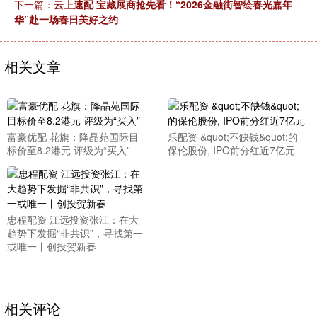
下一篇：
云上速配 宝藏展商抢先看！“2026金融街智绘春光嘉年
华”赴一场春日美好之约
相关文章
富豪优配 花旗：降晶苑国际目
乐配资 &quot;不缺钱&quot;的
标价至8.2港元 评级为“买入”
保伦股份, IPO前分红近7亿元
忠程配资 江远投资张江：在大
趋势下发掘“非共识”，寻找第一
或唯一丨创投贺新春
相关评论