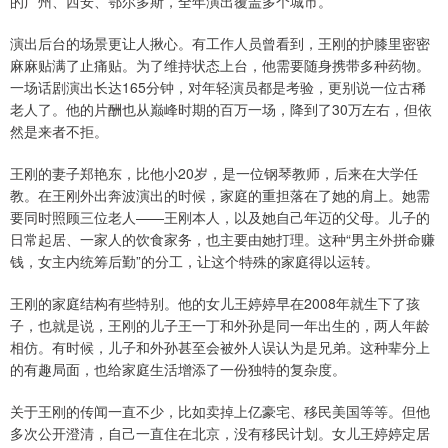
的广州、西安、鄂尔多斯，全年演出覆盖多个城市。
演出后台的场景更让人揪心。有工作人员曾看到，王刚的护膝里密密
麻麻贴满了止痛贴。为了维持状态上台，他需要随身携带多种药物。
一场话剧演出长达165分钟，对年轻演员都是考验，更别说一位古稀
老人了。他的片酬也从巅峰时期的百万一场，降到了30万左右，但依
然是来者不拒。
王刚的妻子郑艳东，比他小20岁，是一位钢琴教师，后来在大学任
教。在王刚外出奔波演出的时候，家庭的重担落在了她的肩上。她需
要同时照顾三位老人——王刚本人，以及她自己年迈的父母。儿子的
日常起居、一家人的饮食家务，也主要由她打理。这种“男主外拼命赚
钱，女主内统筹后勤”的分工，让这个特殊的家庭得以运转。
王刚的家庭结构有些特别。他的女儿王婷婷早在2008年就生下了孩
子，也就是说，王刚的儿子王一丁和外孙是同一年出生的，两人年龄
相仿。有时候，儿子和外孙甚至会被外人误认为是兄弟。这种辈分上
的有趣局面，也给家庭生活增添了一份独特的复杂度。
关于王刚的传闻一直不少，比如卖掉上亿豪宅、移民美国等等。但他
多次公开澄清，自己一直住在北京，没有移民计划。女儿王婷婷定居