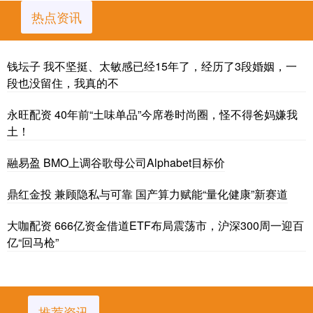
热点资讯
钱坛子 我不坚挺、太敏感已经15年了，经历了3段婚姻，一
段也没留住，我真的不
永旺配资 40年前“土味单品”今席卷时尚圈，怪不得爸妈嫌我
土！
融易盈 BMO上调谷歌母公司Alphabet目标价
鼎红金投 兼顾隐私与可靠 国产算力赋能“量化健康”新赛道
大咖配资 666亿资金借道ETF布局震荡市，沪深300周一迎百
亿“回马枪”
推荐资讯