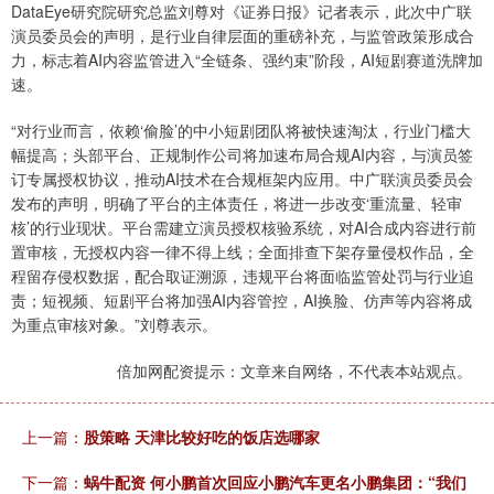
DataEye研究院研究总监刘尊对《证券日报》记者表示，此次中广联
演员委员会的声明，是行业自律层面的重磅补充，与监管政策形成合
力，标志着AI内容监管进入“全链条、强约束”阶段，AI短剧赛道洗牌加
速。
“对行业而言，依赖‘偷脸’的中小短剧团队将被快速淘汰，行业门槛大
幅提高；头部平台、正规制作公司将加速布局合规AI内容，与演员签
订专属授权协议，推动AI技术在合规框架内应用。中广联演员委员会
发布的声明，明确了平台的主体责任，将进一步改变‘重流量、轻审
核’的行业现状。平台需建立演员授权核验系统，对AI合成内容进行前
置审核，无授权内容一律不得上线；全面排查下架存量侵权作品，全
程留存侵权数据，配合取证溯源，违规平台将面临监管处罚与行业追
责；短视频、短剧平台将加强AI内容管控，AI换脸、仿声等内容将成
为重点审核对象。”刘尊表示。
倍加网配资提示：文章来自网络，不代表本站观点。
上一篇：
股策略 天津比较好吃的饭店选哪家
下一篇：
蜗牛配资 何小鹏首次回应小鹏汽车更名小鹏集团：“我们