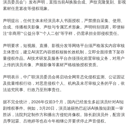
演员委员会”）发布声明，直指当前AI换脸合成、声纹克隆复刻、影视
素材任意篡改等侵权现象。
声明提出，任何主体未经演员本人书面授权，严禁擅自采集、使用、
合成、传播相关影像、声纹与专属艺术形象。声明特别强调，即便标
注“非商用”“公益分享”“个人二创”等字样，仍需承担全部侵权责任。
声明要求，短视频、直播、影视分发等网络平台须严格落实内容审核
主体责任，建立AI演艺内容授权核验长效机制，立即全面排查下架存
量侵权作品。AI技术研发及服务平台亦须强化前置审核义务，对用户
上传的演员肖像、声频影像等素材严格核验授权资质。
声明表示，中广联演员委员会将启动全网常态化侵权监测、公证固证
及批量维权行动，对恶意侵权个人、机构及未尽审核义务的平台，依
法追究民事、行政乃至刑事责任。
据不完全统计，2026年仅前3个月，国内已经发生多起演员针对AI短
剧维权事件。例如，3月20日，演员迪丽热巴起诉AI换脸短剧案一审
胜诉，法院判定制作方和播出方侵犯肖像权。除长剧演员外，配音演
员季冠霖、吕艳婷等也在今年相继公开要求停止声音侵权。