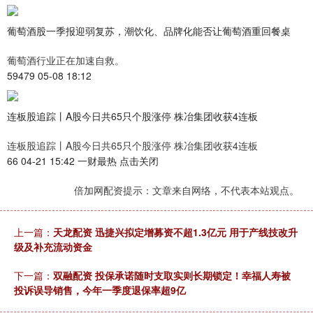
葡萄酒股一季报迎弱复苏，潮饮化、品牌化能否让葡萄酒重回餐桌
葡萄酒行业正在加速自救。
59479 05-08 18:12
连板股追踪丨A股今日共65只个股涨停 株冶集团收获4连板
连板股追踪丨A股今日共65只个股涨停 株冶集团收获4连板
66 04-21 15:42 一财最热 点击关闭
倍加网配资提示：文章来自网络，不代表本站观点。
上一篇：
天龙配资 迅捷兴拟定增募资不超1.3亿元 用于产线技改升
级及补充流动资金
下一篇：
双融配资 投保承诺随时支取实则长期锁定！幸福人寿被
投诉误导销售，今年一季度退保率超9亿