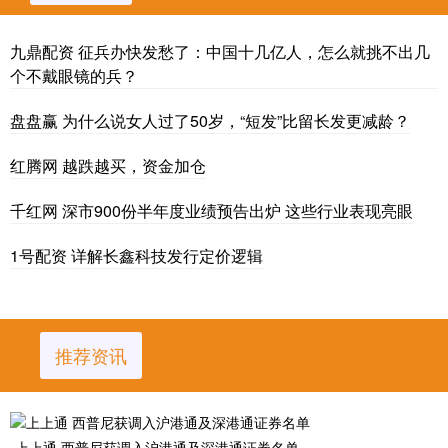
九鼎配资 征兵办快发愁了：中国十几亿人，怎么就挑不出几
个不戴眼镜的兵？
盘盘赢 为什么说女人过了50岁，“短发”比留长发更减龄？
红腾网 越跌越买，资金加仓
千红网 深市900份半年度业绩预告出炉 这些行业表现亮眼
1号配资 详解长鑫科技发行定价逻辑
推荐资讯
上上通 西普尼获调入沪港通及深港通证券名单