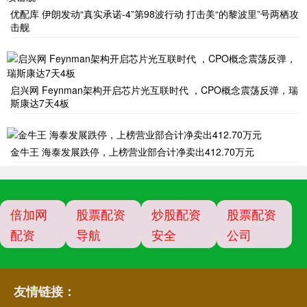
优配库 伊朗发动“真实承诺-4”第98波行动 打击美“的黎波里”号两栖攻
击舰
启兴网 Feynman架构开启芯片光互联时代 ，CPO概念震荡反弹，瑞
斯康达7天4板
金牛王 海泰发展跌停，上榜营业部合计净卖出412.70万元
倍加网
股票配资
炒股配资
股票配资
配资
导航
安全
公司
友情链接：