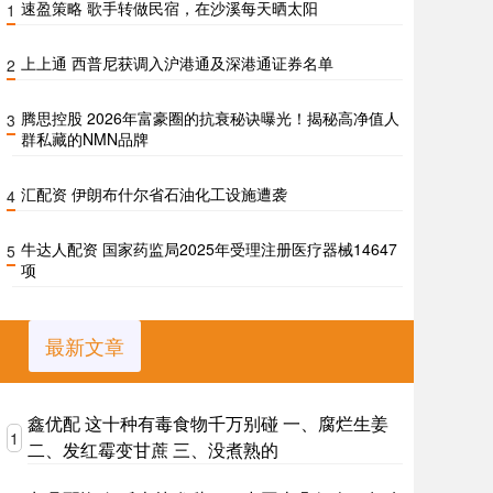
速盈策略 歌手转做民宿，在沙溪每天晒太阳
1
上上通 西普尼获调入沪港通及深港通证券名单
2
腾思控股 2026年富豪圈的抗衰秘诀曝光！揭秘高净值人
3
群私藏的NMN品牌
汇配资 伊朗布什尔省石油化工设施遭袭
4
牛达人配资 国家药监局2025年受理注册医疗器械14647
5
项
最新文章
鑫优配 这十种有毒食物千万别碰 一、腐烂生姜
1
二、发红霉变甘蔗 三、没煮熟的