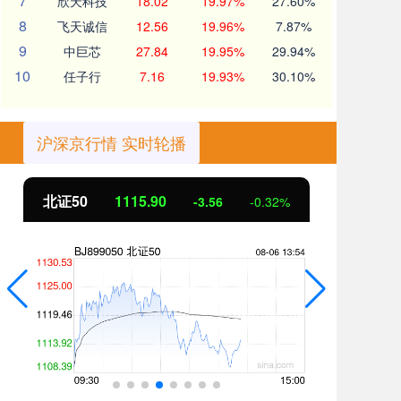
7
欣天科技
18.02
19.97%
27.60%
8
飞天诚信
12.56
19.96%
7.87%
9
中巨芯
27.84
19.95%
29.94%
10
任子行
7.16
19.93%
30.10%
沪深京行情 实时轮播
北证50
1115.90
创
-3.56
-0.32%