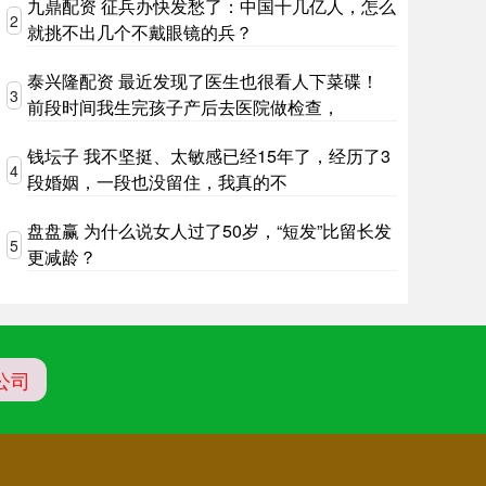
九鼎配资 征兵办快发愁了：中国十几亿人，怎么
2
就挑不出几个不戴眼镜的兵？
泰兴隆配资 最近发现了医生也很看人下菜碟！
3
前段时间我生完孩子产后去医院做检查，
钱坛子 我不坚挺、太敏感已经15年了，经历了3
4
段婚姻，一段也没留住，我真的不
盘盘赢 为什么说女人过了50岁，“短发”比留长发
5
更减龄？
公司