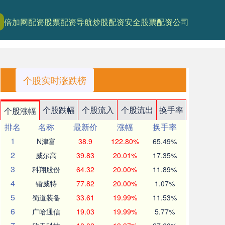
倍加网配资
股票配资导航
炒股配资安全
股票配资公司
个股实时涨跌榜
个股跌幅
个股流入
个股流出
换手率
个股涨幅
排名
名称
最新价
涨幅
换手率
1
N津富
38.9
122.80%
65.49%
2
威尔高
39.83
20.01%
17.35%
3
科翔股份
64.32
20.00%
11.89%
4
锴威特
77.82
20.00%
1.07%
5
蜀道装备
33.61
19.99%
11.53%
6
广哈通信
19.03
19.99%
5.77%