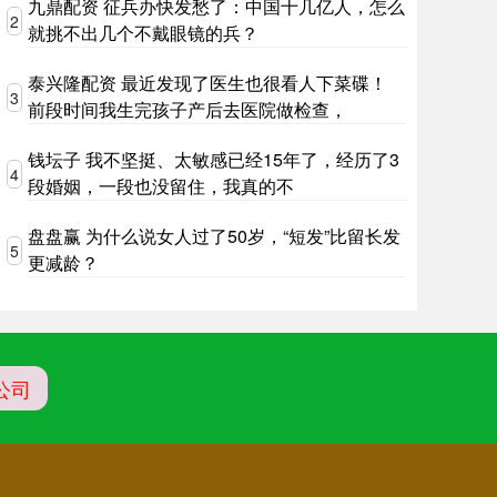
九鼎配资 征兵办快发愁了：中国十几亿人，怎么
2
就挑不出几个不戴眼镜的兵？
泰兴隆配资 最近发现了医生也很看人下菜碟！
3
前段时间我生完孩子产后去医院做检查，
钱坛子 我不坚挺、太敏感已经15年了，经历了3
4
段婚姻，一段也没留住，我真的不
盘盘赢 为什么说女人过了50岁，“短发”比留长发
5
更减龄？
公司