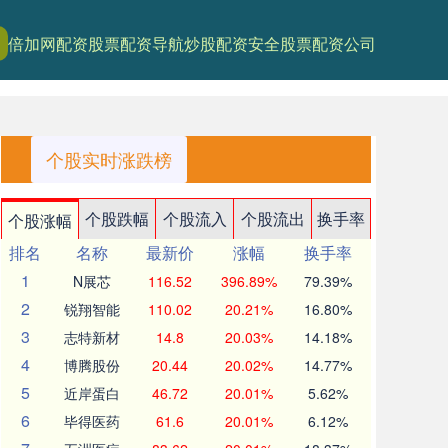
倍加网配资
股票配资导航
炒股配资安全
股票配资公司
个股实时涨跌榜
个股跌幅
个股流入
个股流出
换手率
个股涨幅
排名
名称
最新价
涨幅
换手率
1
N展芯
116.52
396.89%
79.39%
2
锐翔智能
110.02
20.21%
16.80%
3
志特新材
14.8
20.03%
14.18%
4
博腾股份
20.44
20.02%
14.77%
5
近岸蛋白
46.72
20.01%
5.62%
6
毕得医药
61.6
20.01%
6.12%