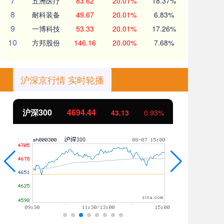
7
五洲医疗
83.62
20.01%
18.37%
8
耐科装备
49.67
20.01%
6.83%
9
一博科技
53.33
20.01%
17.26%
10
方邦股份
146.16
20.00%
7.68%
沪深京行情 实时轮播
北证50
1134.24
创
11.37
1.01%