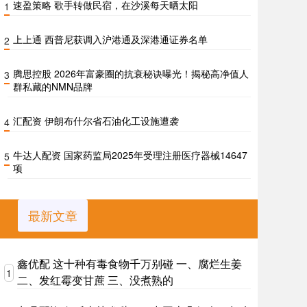
速盈策略 歌手转做民宿，在沙溪每天晒太阳
1
上上通 西普尼获调入沪港通及深港通证券名单
2
腾思控股 2026年富豪圈的抗衰秘诀曝光！揭秘高净值人
3
群私藏的NMN品牌
汇配资 伊朗布什尔省石油化工设施遭袭
4
牛达人配资 国家药监局2025年受理注册医疗器械14647
5
项
最新文章
鑫优配 这十种有毒食物千万别碰 一、腐烂生姜
1
二、发红霉变甘蔗 三、没煮熟的