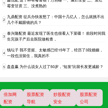
1
霉变甘蔗 三、没煮熟的
九鼎配资 征兵办快发愁了：中国十几亿人，怎么就挑不出
2
几个不戴眼镜的兵？
泰兴隆配资 最近发现了医生也很看人下菜碟！ 前段时间我
3
生完孩子产后去医院做检查，
钱坛子 我不坚挺、太敏感已经15年了，经历了3段婚姻，
4
一段也没留住，我真的不
盘盘赢 为什么说女人过了50岁，“短发”比留长发更减龄？
5
倍加网
股票配资
炒股配资
股票配资
配资
导航
安全
公司