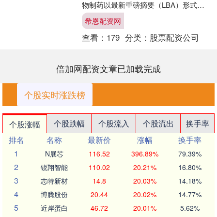
物制药以最新重磅摘要（LBA）形式，
公布了“得福组合”（贝莫苏拜单抗+安罗
希恩配资网
替尼胶囊）一线治....
查看：
179
分类：
股票配资公司
倍加网配资文章已加载完成
个股实时涨跌榜
个股跌幅
个股流入
个股流出
换手率
个股涨幅
排名
名称
最新价
涨幅
换手率
1
N展芯
116.52
396.89%
79.39%
2
锐翔智能
110.02
20.21%
16.80%
3
志特新材
14.8
20.03%
14.18%
4
博腾股份
20.44
20.02%
14.77%
5
近岸蛋白
46.72
20.01%
5.62%