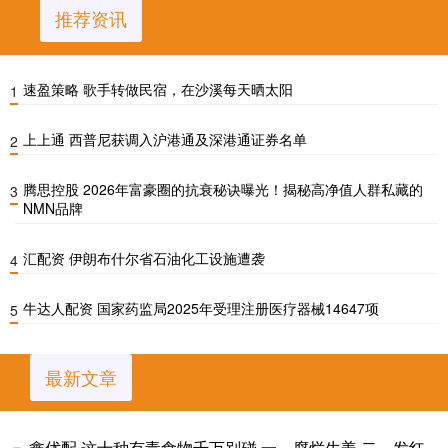
推荐资讯
速盈策略 歌手转做民宿，在沙溪每天晒太阳
1
上上通 西普尼获调入沪港通及深港通证券名单
2
腾思控股 2026年富豪圈的抗衰秘诀曝光！揭秘高净值人群私藏的
3
NMN品牌
汇配资 伊朗布什尔省石油化工设施遭袭
4
牛达人配资 国家药监局2025年受理注册医疗器械14647项
5
最新文章
鑫优配 这十种有毒食物千万别碰 一、腐烂生姜 二、发红